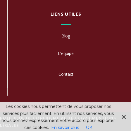
LIENS UTILES
Blog
L'équipe
C
ontact
Les cookies nous permettent de vous proposer nos
services plus facilement. En utilisant nos services, vous
|
|
POLITIQUE DE CONFIDENTIALITÉ
CGV
MENTIONS
nous donnez expressément votre accord pour exploiter
LÉGALES
ces cookies.
En savoir plus
OK