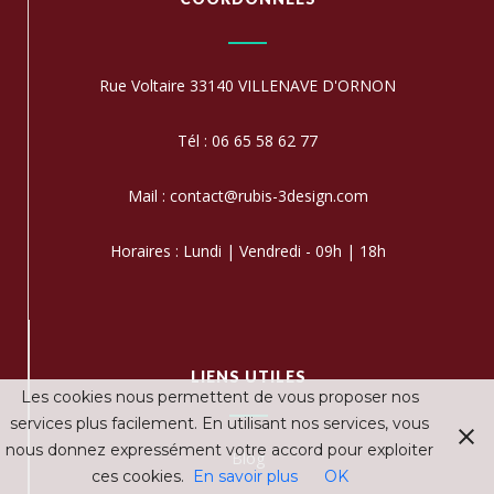
Rue Voltaire 33140 VILLENAVE D'ORNON
Tél : 06 65 58 62 77
Mail : contact@rubis-3design.com
Horaires : Lundi | Vendredi - 09h | 18h
LIENS UTILES
Les cookies nous permettent de vous proposer nos
services plus facilement. En utilisant nos services, vous
nous donnez expressément votre accord pour exploiter
Blog
ces cookies.
En savoir plus
OK