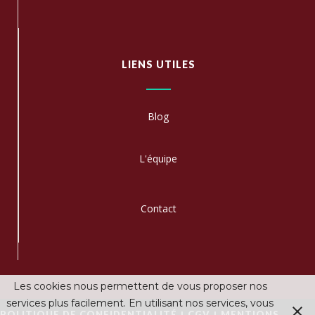
LIENS UTILES
Blog
L'équipe
C
ontact
Les cookies nous permettent de vous proposer nos
services plus facilement. En utilisant nos services, vous
|
|
POLITIQUE DE CONFIDENTIALITÉ
CGV
MENTIONS